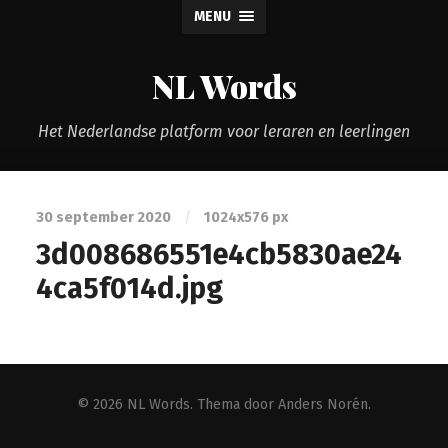
MENU
NL Words
Het Nederlandse platform voor leraren en leerlingen
30 september 2020
/
1024
x
576 px
3d008686551e4cb5830ae24
4ca5f014d.jpg
© 2026
NL Words
. Thema door
Anders Norén
.