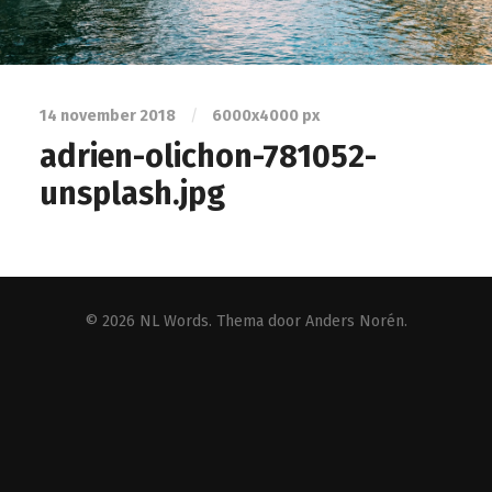
14 november 2018
/
6000
x
4000 px
adrien-olichon-781052-
unsplash.jpg
© 2026
NL Words
. Thema door
Anders Norén
.