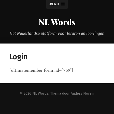
MENU
NL Words
Het Nederlandse platform voor leraren en leerlingen
Login
[ultimatemember form_id=”759″]
© 2026
NL Words
. Thema door
Anders Norén
.