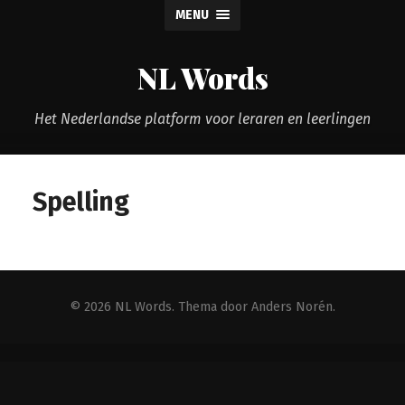
MENU
NL Words
Het Nederlandse platform voor leraren en leerlingen
Spelling
© 2026
NL Words
. Thema door
Anders Norén
.