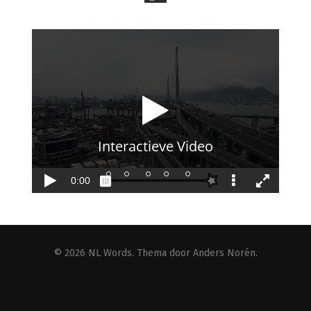
© 2026
NL Words
. Thema door
Anders Norén
.